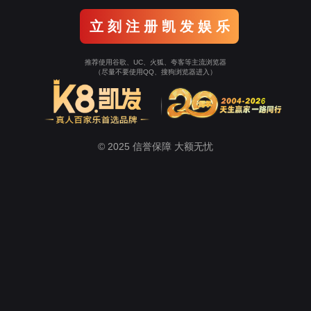
搏!
尊龙凯时新闻
业务领域
可持续发展
卓越人才
官方消息
智能电网
智慧能源
智慧城市
媒体聚焦
人生就是搏!